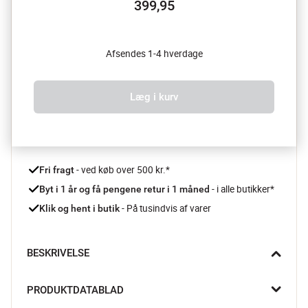
399,95
Afsendes 1-4 hverdage
Læg i kurv
 - ved køb over 500 kr.*
Fri fragt
- i alle butikker*
Byt i 1 år og få pengene retur i 1 måned 
 - På tusindvis af varer
Klik og hent i butik
BESKRIVELSE
Når de mørke skyer samler sig, og det første dryp rammer, er 
PRODUKTDATABLAD
Shupattos paraply klar. Den foldes nemt ind og ud, og når 
regnen stopper, pakkes den nemt ned uden bøvl. En 