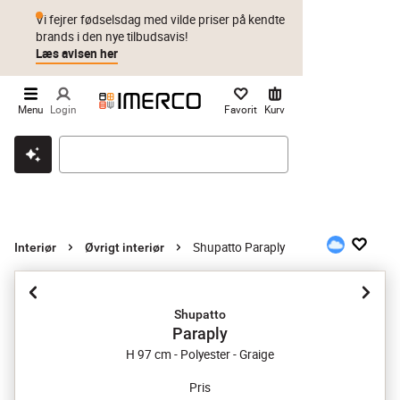
Vi fejrer fødselsdag med vilde priser på kendte
brands i den nye tilbudsavis!
Læs avisen her
Menu
Login
Favorit
Kurv
Klik & hent
Byt i 1 år
Prismatch
Shupatto Paraply
Interiør
Øvrigt interiør
Shupatto
Paraply
H 97 cm - Polyester - Graige
Pris