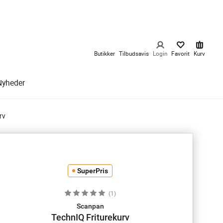
Butikker
Tilbudsavis
Login
Favorit
Kurv
Nyheder
rv
SuperPris
(
1
)
Scanpan
TechnIQ Friturekurv