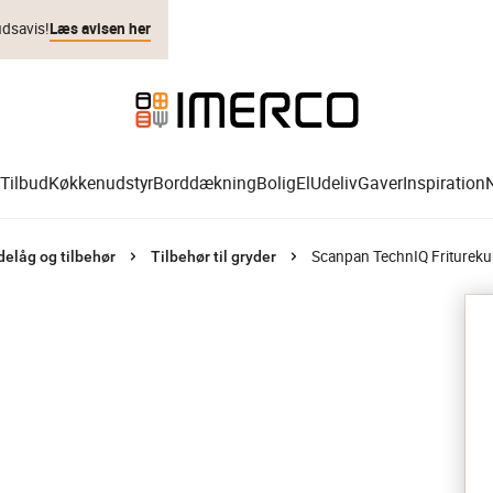
udsavis!
Læs avisen her
Tilbud
Køkkenudstyr
Borddækning
Bolig
El
Udeliv
Gaver
Inspiration
Scanpan TechnIQ Fritureku
delåg og tilbehør
Tilbehør til gryder