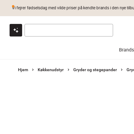
Vi fejrer fødselsdag med vilde priser på kendte brands i den nye tilb
Klik & hent
Byt i 1 år
Prismatch
Brands
Hjem
Køkkenudstyr
Gryder og stegepander
Gry