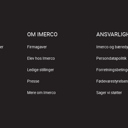
OM IMERCO
ANSVARLIG
er
Firmagaver
Imerco og bæredy
Elev hos Imerco
Persondatapolitik
Ledige stillinger
Forretningsbeting
Presse
Fødevarestyrelsen
Mere om Imerco
Sager vi støtter