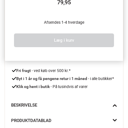
79,95
Afsendes 1-4 hverdage
Læg i kurv
 - ved køb over 500 kr.*
Fri fragt
- i alle butikker*
Byt i 1 år og få pengene retur i 1 måned 
 - På tusindvis af varer
Klik og hent i butik
BESKRIVELSE
Spectrum Universalkniven fra Scanpan er den praktiske 
PRODUKTDATABLAD
hverdagskniv, der klarer alt fra grøntsager til mindre 
kødudskæringer. Det skarpe blad er lavet af rustfrit stål, som 