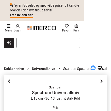
Vi fejrer fødselsdag med vilde priser på kendte
brands i den nye tilbudsavis!
Læs avisen her
Menu
Login
Favorit
Kurv
Klik & hent
Byt i 1 år
Prismatch
Scanpan Spectrum Universalkni
Køkkenknive
Universalknive
Scanpan
Spectrum Universalkniv
L 15 cm - 3Cr13 rustfrit stål - Rød
Pris