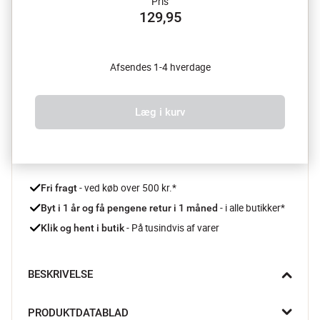
Pris
129,95
Afsendes 1-4 hverdage
Læg i kurv
 - ved køb over 500 kr.*
Fri fragt
- i alle butikker*
Byt i 1 år og få pengene retur i 1 måned 
 - På tusindvis af varer
Klik og hent i butik
BESKRIVELSE
Når du står midt i madlavningen og skærer saftige tomater, 
PRODUKTDATABLAD
friske frugter eller en steg direkte fra ovnen, er det rart med et 