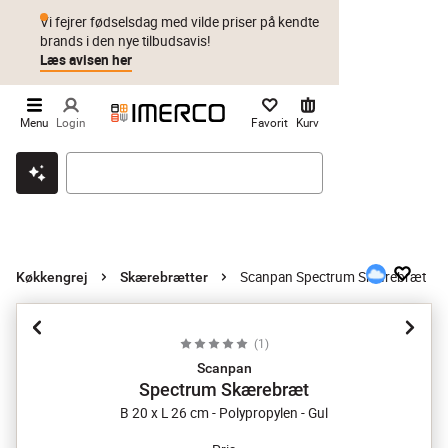
Vi fejrer fødselsdag med vilde priser på kendte
brands i den nye tilbudsavis!
Læs avisen her
Menu
Login
Favorit
Kurv
Klik & hent
Byt i 1 år
Prismatch
Scanpan Spectrum Skærebræt
Køkkengrej
Skærebrætter
(
1
)
Scanpan
Spectrum Skærebræt
B 20 x L 26 cm - Polypropylen - Gul