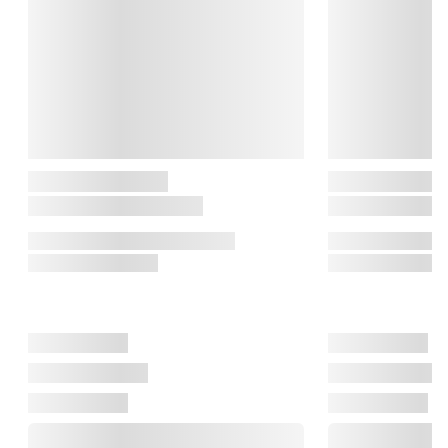
hvor kvalitet og kontrol er i centrum. Scanpan kombinerer 
moderne teknologi med klassiske håndværkstraditioner.