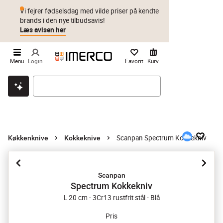
Vi fejrer fødselsdag med vilde priser på kendte
brands i den nye tilbudsavis!
Læs avisen her
Menu
Login
Favorit
Kurv
Klik & hent
Byt i 1 år
Prismatch
Scanpan Spectrum Kokkekniv
Køkkenknive
Kokkeknive
Scanpan
Spectrum Kokkekniv
L 20 cm - 3Cr13 rustfrit stål - Blå
Pris