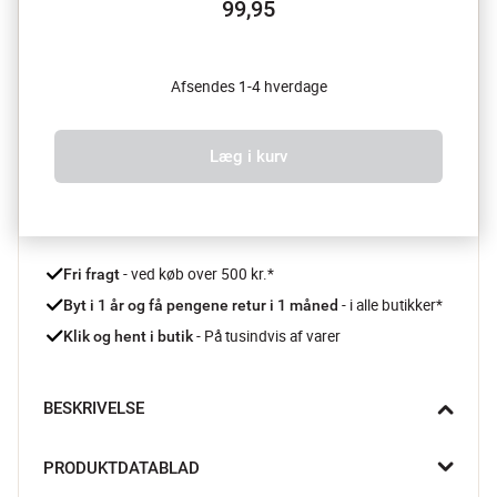
99,95
Afsendes 1-4 hverdage
Læg i kurv
 - ved køb over 500 kr.*
Fri fragt
- i alle butikker*
Byt i 1 år og få pengene retur i 1 måned 
 - På tusindvis af varer
Klik og hent i butik
BESKRIVELSE
En kokkekniv er køkkenets arbejdsjern og denne model fra 
PRODUKTDATABLAD
Scanpan Spectrum-serien leverer præcision hver eneste gang. 
Det skarpe blad er fremstillet i 3Cr13 rustfrit stål, som gør 