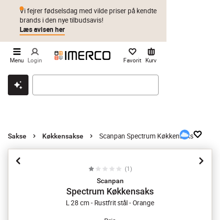
Vi fejrer fødselsdag med vilde priser på kendte
brands i den nye tilbudsavis!
Læs avisen her
Menu
Login
Favorit
Kurv
Klik & hent
Byt i 1 år
Prismatch
Scanpan Spectrum Køkkensaks
Sakse
Køkkensakse
(
1
)
Scanpan
Spectrum Køkkensaks
L 28 cm - Rustfrit stål - Orange