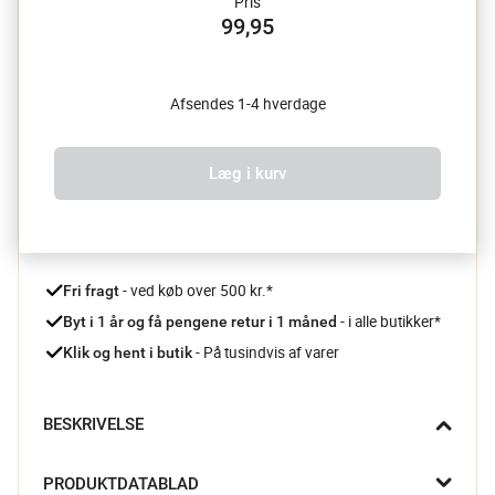
Pris
99,95
Afsendes 1-4 hverdage
Læg i kurv
 - ved køb over 500 kr.*
Fri fragt
- i alle butikker*
Byt i 1 år og få pengene retur i 1 måned 
 - På tusindvis af varer
Klik og hent i butik
BESKRIVELSE
Spectrum køkkensaksen fra Scanpan er designet til køkkenets 
PRODUKTDATABLAD
mange opgaver og til nem rengøring i hverdagen. Saksen kan 