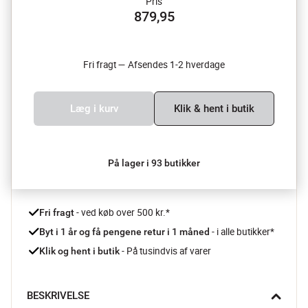
Pris
879,95
Fri fragt — Afsendes 1-2 hverdage
Læg i kurv
Klik & hent i butik
På lager i 93 butikker
 - ved køb over 500 kr.*
Fri fragt
- i alle butikker*
Byt i 1 år og få pengene retur i 1 måned 
 - På tusindvis af varer
Klik og hent i butik
BESKRIVELSE