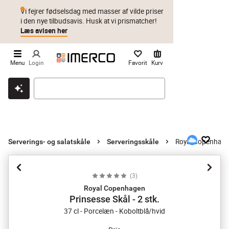
Vi fejrer fødselsdag med masser af vilde priser
i den nye tilbudsavis. Husk at vi prismatcher!
Læs avisen her
Menu
Login
Favorit
Kurv
Klik & hent
Byt i 1 år
Prismatch
Royal Copenhagen 
Serverings- og salatskåle
Serveringsskåle
(
3
)
Royal Copenhagen
Prinsesse Skål - 2 stk.
37 cl - Porcelæn - Koboltblå/hvid