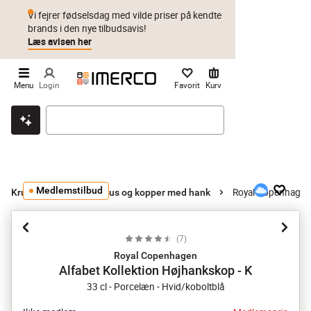
Vi fejrer fødselsdag med vilde priser på kendte
brands i den nye tilbudsavis!
Læs avisen her
Menu
Login
Favorit
Kurv
Klik & hent
Byt i 1 år
Prismatch
Medlemstilbud
Royal Copenhagen 
Krus og kopper
Krus og kopper med hank
(
7
)
Royal Copenhagen
Alfabet Kollektion Højhankskop - K
33 cl - Porcelæn - Hvid/koboltblå