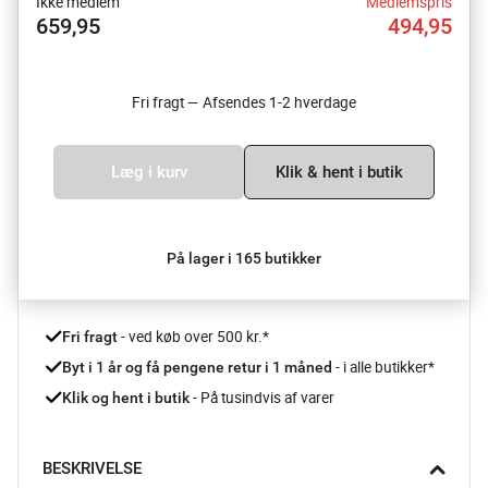
Ikke medlem
Medlemspris
659,95
494,95
Fri fragt — Afsendes 1-2 hverdage
Læg i kurv
Klik & hent i butik
På lager i 165 butikker
 - ved køb over 500 kr.*
Fri fragt
- i alle butikker*
Byt i 1 år og få pengene retur i 1 måned 
 - På tusindvis af varer
Klik og hent i butik
BESKRIVELSE