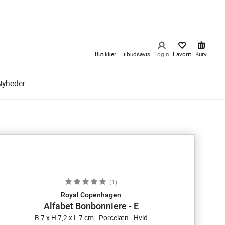
Butikker
Tilbudsavis
Login
Favorit
Kurv
Nyheder
(
1
)
Royal Copenhagen
Alfabet Bonbonniere - E
B 7 x H 7,2 x L 7 cm - Porcelæn - Hvid