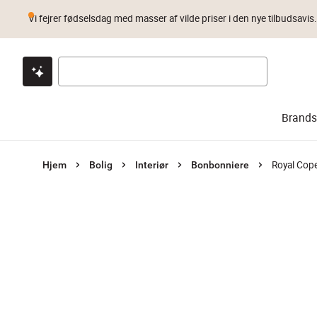
Vi fejrer fødselsdag med masser af vilde priser i den nye tilbudsavis
Klik & hent
Byt i 1 år
Prismatch
Brands
Royal Cop
Hjem
Bolig
Interiør
Bonbonniere