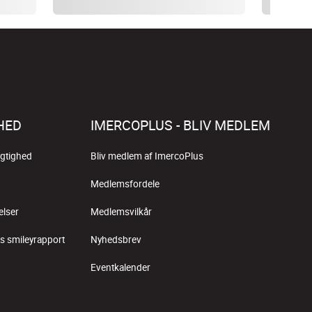
HED
IMERCOPLUS - BLIV MEDLEM
gtighed
Bliv medlem af ImercoPlus
Medlemsfordele
elser
Medlemsvilkår
s smileyrapport
Nyhedsbrev
Eventkalender