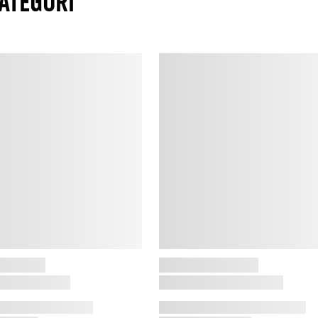
ATEGORI
A
C
e
p
H
R
1
u
d
p
s
h
M
b
r
m
s