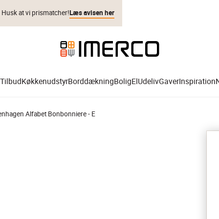
. Husk at vi prismatcher!
Læs avisen her
Tilbud
Køkkenudstyr
Borddækning
Bolig
El
Udeliv
Gaver
Inspiration
enhagen Alfabet Bonbonniere - E