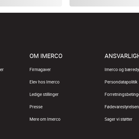
OM IMERCO
ANSVARLIG
er
Firmagaver
Imerco og bæredy
Elev hos Imerco
Persondatapolitik
Ledige stillinger
Forretningsbeting
Presse
Fødevarestyrelsen
Mere om Imerco
Sager vi støtter