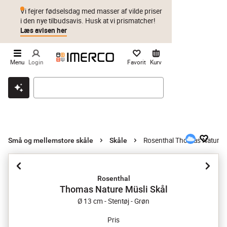
Vi fejrer fødselsdag med masser af vilde priser
i den nye tilbudsavis. Husk at vi prismatcher!
Læs avisen her
Menu
Login
Favorit
Kurv
Klik & hent
Byt i 1 år
Prismatch
Rosenthal Thomas Nature M
Små og mellemstore skåle
Skåle
Rosenthal
Thomas Nature Müsli Skål
Ø 13 cm - Stentøj - Grøn
Pris