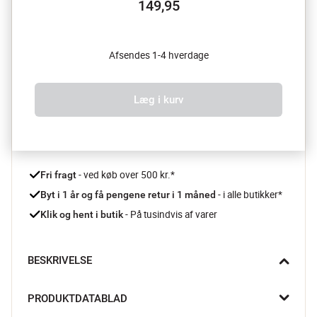
149,95
Afsendes 1-4 hverdage
Læg i kurv
 - ved køb over 500 kr.*
Fri fragt
- i alle butikker*
Byt i 1 år og få pengene retur i 1 måned 
 - På tusindvis af varer
Klik og hent i butik
BESKRIVELSE
Start din morgen med en sund og lækker skål müsli i Thomas 
PRODUKTDATABLAD
Nature Sand skål fra Rosenthal. Den jordagtige varme i 
stentøjet skaber en beroligende atmosfære, der gør din 