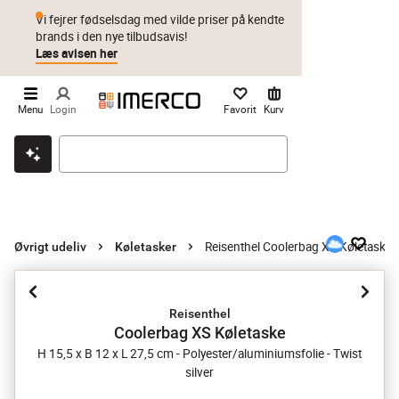
Vi fejrer fødselsdag med vilde priser på kendte
brands i den nye tilbudsavis!
Læs avisen her
Menu
Login
Favorit
Kurv
Klik & hent
Byt i 1 år
Prismatch
Reisenthel Coolerbag XS Køletaske
Øvrigt udeliv
Køletasker
Reisenthel
Coolerbag XS Køletaske
H 15,5 x B 12 x L 27,5 cm - Polyester/aluminiumsfolie - Twist
silver