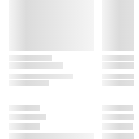
hverdagen lidt nemmere!

TIP: Reisenthel Coolerbag passer ind i Reisenthel Carrybag