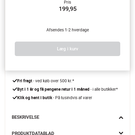
Pris
199,95
Afsendes 1-2 hverdage
Læg i kurv
Fri fragt
 - ved køb over 500 kr.*
Byt i 1 år og få pengene retur i 1 måned 
- i alle butikker*
Klik og hent i butik
 - På tusindvis af varer
BESKRIVELSE
Lad det være slut med taskevarme madpakker! Reisenthel XS 
PRODUKTDATABLAD
Coolerbag er en lille udgave med stort funktionalitet. Coolerbag 