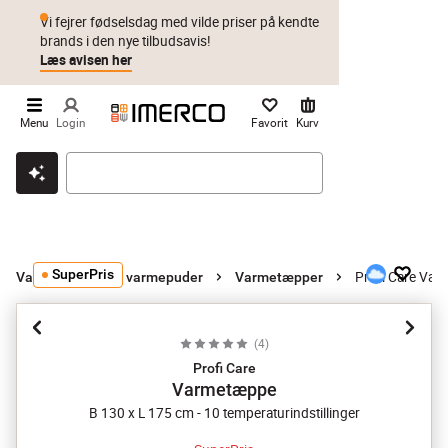
Vi fejrer fødselsdag med vilde priser på kendte
brands i den nye tilbudsavis!
Læs avisen her
Menu
Login
Favorit
Kurv
Klik & hent
Byt i 1 år
Prismatch
SuperPris
Profi Care Va
Varmetæpper og varmepuder
Varmetæpper
(
4
)
Profi Care
Varmetæppe
B 130 x L 175 cm - 10 temperaturindstillinger