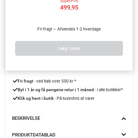
SuperPris
499,95
Fri fragt — Afsendes 1-2 hverdage
Læg i kurv
 - ved køb over 500 kr.*
Fri fragt
- i alle butikker*
Byt i 1 år og få pengene retur i 1 måned 
 - På tusindvis af varer
Klik og hent i butik
BESKRIVELSE
Har du svært ved at få varmen i de kolde vintermåneder? Så er 
PRODUKTDATABLAD
dette lækre varmetæppe fra Profi Care lige noget for dig! Pak 