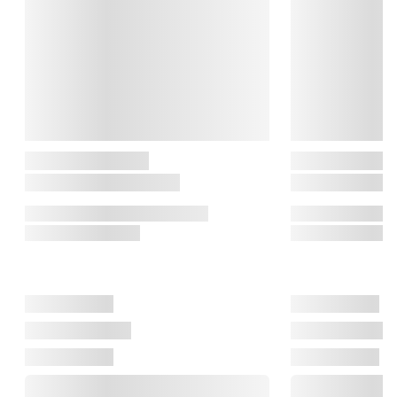
Værdierne kan variere +/- 8%.