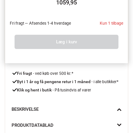
1059,95
Fri fragt — Afsendes 1-4 hverdage
Kun 1 tilbage
Læg i kurv
 - ved køb over 500 kr.*
Fri fragt
- i alle butikker*
Byt i 1 år og få pengene retur i 1 måned 
 - På tusindvis af varer
Klik og hent i butik
BESKRIVELSE
Forkæl dig selv efter hvert brusebad med Secret Garden 
PRODUKTDATABLAD
Badekåben fra PIP Studio , og skab en fantastisk spaoplevelse 
hjemme på dit eget badeværelse. Svøb dig ind i det bløde 