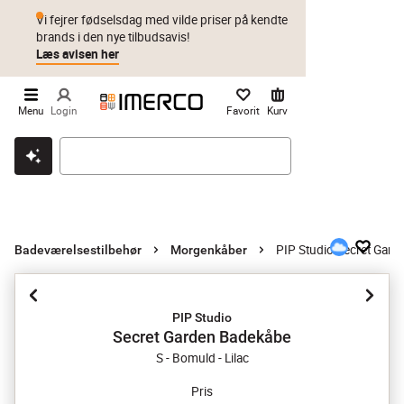
Vi fejrer fødselsdag med vilde priser på kendte
brands i den nye tilbudsavis!
Læs avisen her
Menu
Login
Favorit
Kurv
Klik & hent
Byt i 1 år
Prismatch
PIP Studio Secret Gar
Badeværelsestilbehør
Morgenkåber
PIP Studio
Secret Garden Badekåbe
S - Bomuld - Lilac
Pris