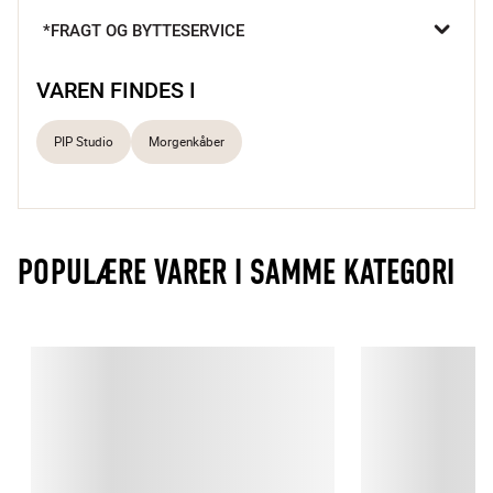
bomuld og fuldend oplevelsen med en lækker ansigtsmaske 
*FRAGT OG BYTTESERVICE
eller bodylotion.

Giver hverdagsforkælelse
VAREN FINDES I
100 % bomuld
Lækker og blød at have på
PIP Studio
Morgenkåber
POPULÆRE VARER I SAMME KATEGORI