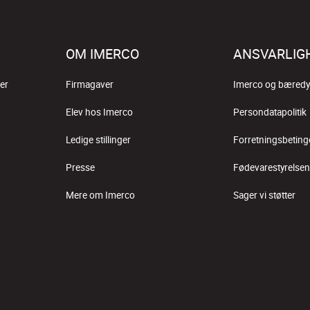
OM IMERCO
ANSVARLIG
er
Firmagaver
Imerco og bæredy
Elev hos Imerco
Persondatapolitik
Ledige stillinger
Forretningsbeting
Presse
Fødevarestyrelsen
Mere om Imerco
Sager vi støtter