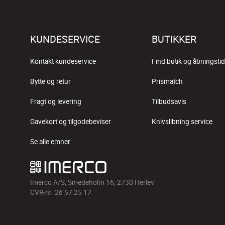
KUNDESERVICE
BUTIKKER
Kontakt kundeservice
Find butik og åbningstid
Bytte og retur
Prismatch
Fragt og levering
Tilbudsavis
Gavekort og tilgodebeviser
Knivslibning service
Se alle emner
Imerco A/S, Smedeholm 16, 2730 Herlev
CVR-nr. 26 57 25 17