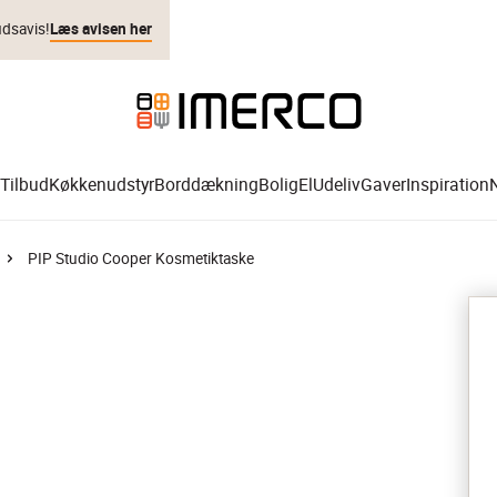
udsavis!
Læs avisen her
Tilbud
Køkkenudstyr
Borddækning
Bolig
El
Udeliv
Gaver
Inspiration
PIP Studio Cooper Kosmetiktaske