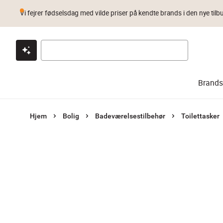
Vi fejrer fødselsdag med vilde priser på kendte brands i den nye tilb
Klik & hent
Byt i 1 år
Prismatch
Brands
Hjem
Bolig
Badeværelsestilbehør
Toilettasker