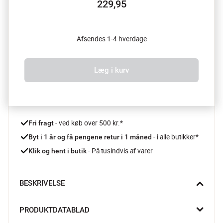
229,95
Afsendes 1-4 hverdage
Læg i kurv
 - ved køb over 500 kr.*
Fri fragt
- i alle butikker*
Byt i 1 år og få pengene retur i 1 måned 
 - På tusindvis af varer
Klik og hent i butik
BESKRIVELSE
Tilføj elegance til dit måltid med Eventail tallerkenen fra Pilivuyt, 
PRODUKTDATABLAD
der med sit forførende mønster og stilfulde design giver 
ethvert måltid et sofistikeret præg.
