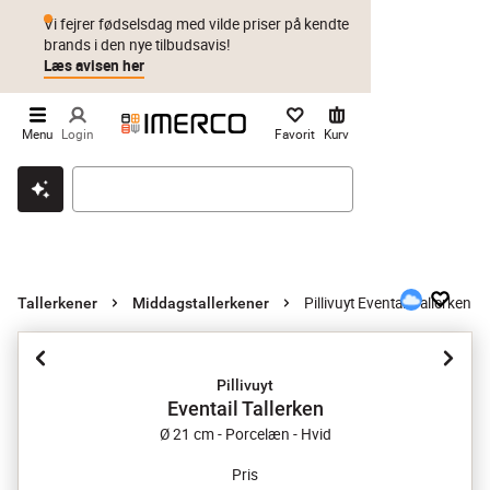
Vi fejrer fødselsdag med vilde priser på kendte
brands i den nye tilbudsavis!
Læs avisen her
Menu
Login
Favorit
Kurv
Klik & hent
Byt i 1 år
Prismatch
Pillivuyt Eventail Tallerken
Tallerkener
Middagstallerkener
Pillivuyt
Eventail Tallerken
Ø 21 cm - Porcelæn - Hvid
Pris