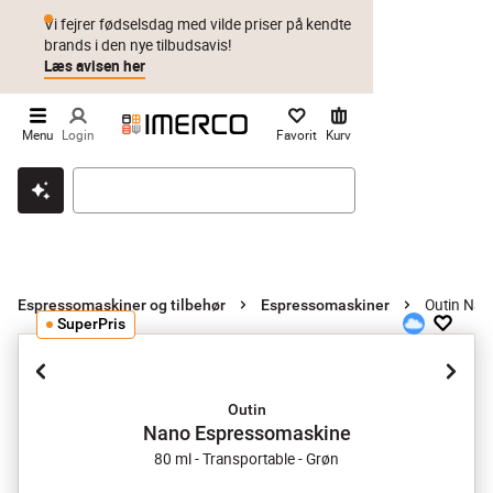
Vi fejrer fødselsdag med vilde priser på kendte
brands i den nye tilbudsavis!
Læs avisen her
Menu
Login
Favorit
Kurv
Klik & hent
Byt i 1 år
Prismatch
Outin Nan
Espressomaskiner og tilbehør
Espressomaskiner
SuperPris
Outin
Nano Espressomaskine
80 ml - Transportable - Grøn