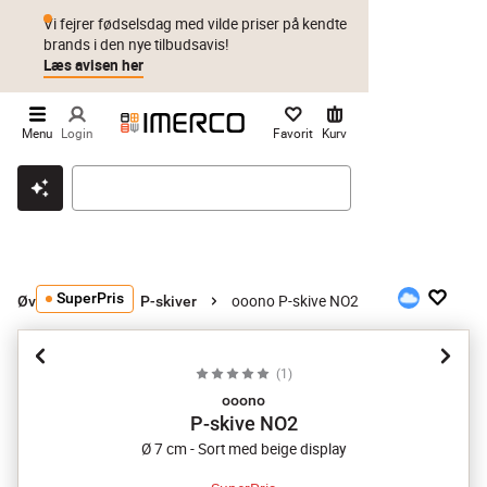
Vi fejrer fødselsdag med vilde priser på kendte
brands i den nye tilbudsavis!
Læs avisen her
Menu
Login
Favorit
Kurv
Klik & hent
Byt i 1 år
Prismatch
SuperPris
ooono P-skive NO2
Øvrigt udeliv
P-skiver
(
1
)
ooono
P-skive NO2
Ø 7 cm - Sort med beige display