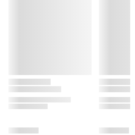
have en håndfuld produkter til at specialisere sig i og udvikle 
køkkenudstyr til alverdens bagning. Størstedelen af 
sortimentet produceres stadig med stolthed i Minnesota, hvor 
den familieejede virksomhed stadig drives fra.