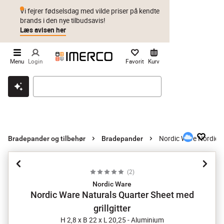
Vi fejrer fødselsdag med vilde priser på kendte
brands i den nye tilbudsavis!
Læs avisen her
Menu
Login
Favorit
Kurv
Klik & hent
Byt i 1 år
Prismatch
Nordic Ware Nordic Wa
Bradepander og tilbehør
Bradepander
(
2
)
Nordic Ware
Nordic Ware Naturals Quarter Sheet med
grillgitter
H 2,8 x B 22 x L 20,25 - Aluminium