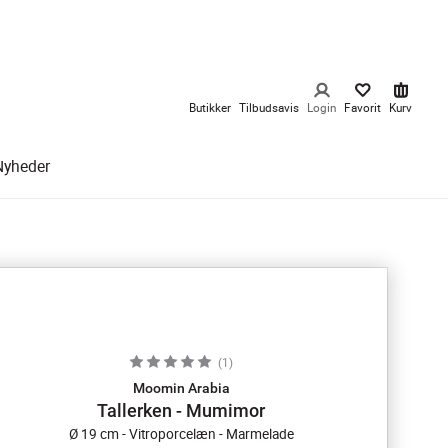
Butikker
Tilbudsavis
Login
Favorit
Kurv
Nyheder
(
1
)
Moomin Arabia
Tallerken - Mumimor
Ø 19 cm - Vitroporcelæn - Marmelade