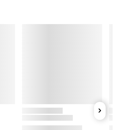
serier
ye originaler

umi og den lille marsmand møder vi første gang i 
egneserien ’Mumi og marsmændene’ fra 1957. Den lille 
arsmand er faret vild og Mumierne får via deres radio en 
dvarsel om, at et flyvende objekt nærmer sig jorden. Det 
lyvende objekt lander pludselig i Mumimors køkkenhave. Da 
umitrodlen finder den lille marsmand, skjuler han den for sin 
amilie og også politiet. Marsmanden og Mumitrolden taler 
ammen gennem en magisk æske.

kandinavisk design

et enkle stel Teema fra Moomin Arabia er designet af Kaj 
ranck. Designet er udformet efter tre simple former - cirkel, 
vadrat og rektangel. Kvalitet og funktionalitet er 
mdrejningspunktet for Teema og essensen for det 
kandinaviske designprincip.

an komme i fryseren