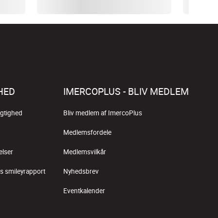
HED
IMERCOPLUS - BLIV MEDLEM
gtighed
Bliv medlem af ImercoPlus
Medlemsfordele
elser
Medlemsvilkår
s smileyrapport
Nyhedsbrev
Eventkalender