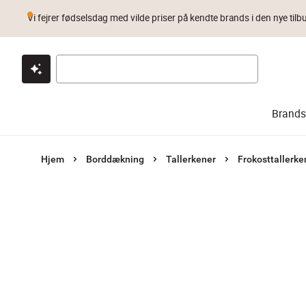
Vi fejrer fødselsdag med vilde priser på kendte brands i den nye tilb
Klik & hent
Byt i 1 år
Prismatch
Brands
Hjem
Borddækning
Tallerkener
Frokosttallerke