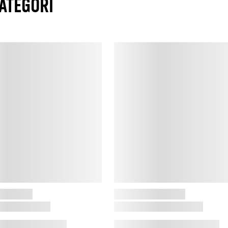
ATEGORI
N
M
t
m
a
f
M
f
s
S
D
F
k
o
s
K