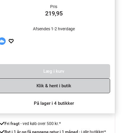
Pris
219,95
Afsendes 1-2 hverdage
Læg i kurv
Klik & hent i butik
På lager i 4 butikker
 - ved køb over 500 kr.*
Fri fragt
- i alle butikker*
Byt i 1 år og få pengene retur i 1 måned 