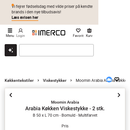
Vi fejrer fødselsdag med vilde priser på kendte
brands i den nye tilbudsavis!
Læs avisen her
Menu
Login
Favorit
Kurv
Klik & hent
Byt i 1 år
Prismatch
Moomin Arabia Arabia Køkken V
Køkkentekstiler
Viskestykker
Moomin Arabia
Arabia Køkken Viskestykke - 2 stk.
B 50 x L 70 cm - Bomuld - Multifarvet
Pris