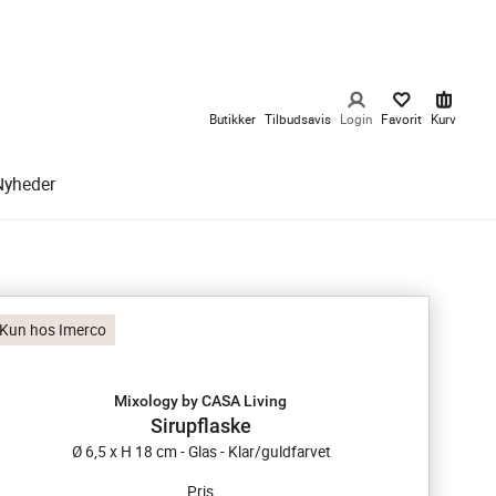
Butikker
Tilbudsavis
Login
Favorit
Kurv
Nyheder
Kun hos Imerco
Mixology by CASA Living
Sirupflaske
Ø 6,5 x H 18 cm - Glas - Klar/guldfarvet
Pris