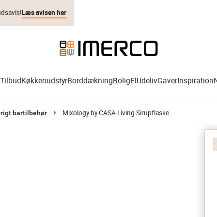
udsavis!
Læs avisen her
Tilbud
Køkkenudstyr
Borddækning
Bolig
El
Udeliv
Gaver
Inspiration
Mixology by CASA Living Sirupflaske
rigt bartilbehør