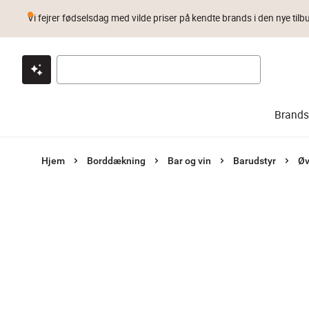
Vi fejrer fødselsdag med vilde priser på kendte brands i den nye tilb
Klik & hent
Byt i 1 år
Prismatch
Brands
Hjem
Borddækning
Bar og vin
Barudstyr
Øv