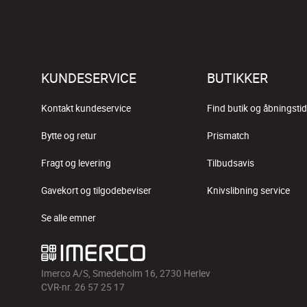
KUNDESERVICE
BUTIKKER
Kontakt kundeservice
Find butik og åbningstid
Bytte og retur
Prismatch
Fragt og levering
Tilbudsavis
Gavekort og tilgodebeviser
Knivslibning service
Se alle emner
Imerco A/S, Smedeholm 16, 2730 Herlev
CVR-nr. 26 57 25 17