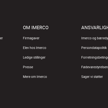
OM IMERCO
ANSVARLIG
er
Firmagaver
Imerco og bæredy
Elev hos Imerco
Persondatapolitik
Ledige stillinger
Forretningsbeting
Presse
Fødevarestyrelsen
Mere om Imerco
Sager vi støtter