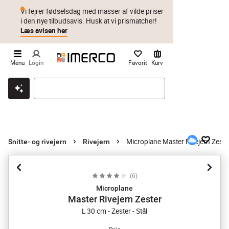
Vi fejrer fødselsdag med masser af vilde priser
i den nye tilbudsavis. Husk at vi prismatcher!
Læs avisen her
Menu
Login
Favorit
Kurv
Klik & hent
Byt i 1 år
Prismatch
Microplane Master Rivejern Zeste
Snitte- og rivejern
Rivejern
(
6
)
Microplane
Master Rivejern Zester
L 30 cm - Zester - Stål