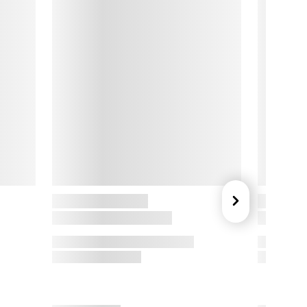
om en del af Unikko-serien går mønstret igen på tværs af 
rodukter og skaber en rød tråd i indretningen.