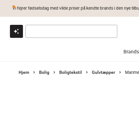
Vi fejrer fødselsdag med vilde priser på kendte brands i den nye tilb
Klik & hent
Byt i 1 år
Prismatch
Brands
Marime
Hjem
Bolig
Boligtekstil
Gulvtæpper