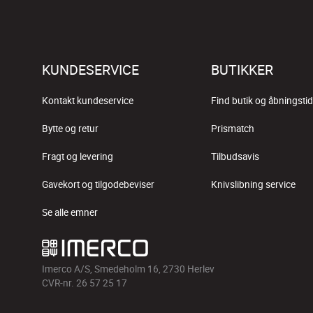
KUNDESERVICE
BUTIKKER
Kontakt kundeservice
Find butik og åbningstid
Bytte og retur
Prismatch
Fragt og levering
Tilbudsavis
Gavekort og tilgodebeviser
Knivslibning service
Se alle emner
Imerco A/S, Smedeholm 16, 2730 Herlev
CVR-nr. 26 57 25 17