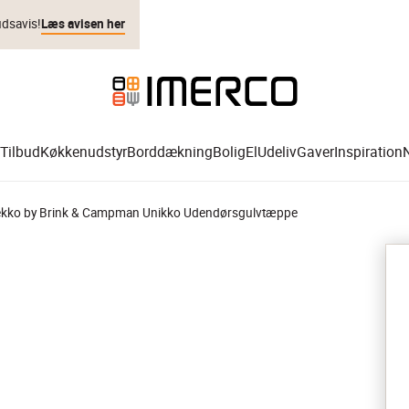
udsavis!
Læs avisen her
Tilbud
Køkkenudstyr
Borddækning
Bolig
El
Udeliv
Gaver
Inspiration
kko by Brink & Campman Unikko Udendørsgulvtæppe