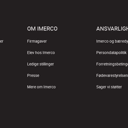
OM IMERCO
ANSVARLIG
er
Firmagaver
Imerco og bæredy
Elev hos Imerco
Persondatapolitik
Ledige stillinger
Forretningsbeting
Presse
Fødevarestyrelsen
Mere om Imerco
Sager vi støtter