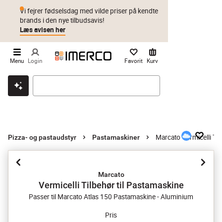
Vi fejrer fødselsdag med vilde priser på kendte
brands i den nye tilbudsavis!
Læs avisen her
Menu
Login
Favorit
Kurv
Klik & hent
Byt i 1 år
Prismatch
Marcato Vermicelli Til
Pizza- og pastaudstyr
Pastamaskiner
Marcato
Vermicelli Tilbehør til Pastamaskine
Passer til Marcato Atlas 150 Pastamaskine - Aluminium
Pris