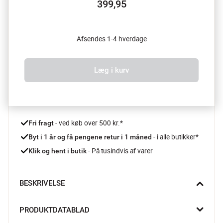
399,95
Afsendes 1-4 hverdage
Læg i kurv
 - ved køb over 500 kr.*
Fri fragt
- i alle butikker*
Byt i 1 år og få pengene retur i 1 måned 
 - På tusindvis af varer
Klik og hent i butik
BESKRIVELSE
Pasta er yndlingsretten hos rigtig mange, og hvis du er en af 
PRODUKTDATABLAD
dem som ikke kan få nok, så skal du da lave det selv!  Form din 
egen vermicelli derhjeme med Marcatos pastarulle som laver 