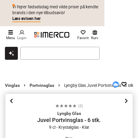
Vi fejrer fødselsdag med vilde priser på kendte
brands i den nye tilbudsavis!
Læs avisen her
Menu
Login
Favorit
Kurv
Klik & hent
Byt i 1 år
Prismatch
Lyngby Glas Juvel Portvinsglas - 6 stk.
Vinglas
Portvinsglas
(
3
)
Lyngby Glas
Juvel Portvinsglas - 6 stk.
9 cl - Krystalglas - Klar