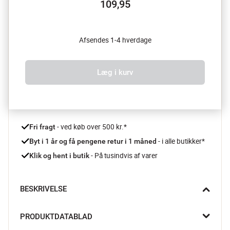
109,95
Afsendes 1-4 hverdage
Læg i kurv
 - ved køb over 500 kr.*
Fri fragt
- i alle butikker*
Byt i 1 år og få pengene retur i 1 måned 
 - På tusindvis af varer
Klik og hent i butik
BESKRIVELSE
Miya krukken fra Lene Bjerre er meget mere end bare en 
PRODUKTDATABLAD
opbevaringsløsning – den er et ægte designstatement. Med 
sine elegante nuancer og et unikt mønster skaber den et 