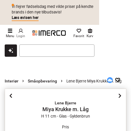
Vi fejrer fødselsdag med vilde priser på kendte
brands i den nye tilbudsavis!
Læs avisen her
Menu
Login
Favorit
Kurv
Klik & hent
Byt i 1 år
Prismatch
Lene Bjerre Miya Krukke m. Låg
Interiør
Småopbevaring
Lene Bjerre
Miya Krukke m. Låg
H 11 cm - Glas - Gyldenbrun
Pris