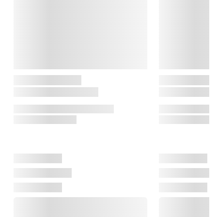
harmonisk mellem det traditionelle og det nutidige, hvilket gør 
dem perfekte til både det stilrene og det hyggelige hjem.