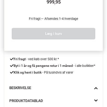
999,95
Fri fragt — Afsendes 1-4 hverdage
Læg i kurv
 - ved køb over 500 kr.*
Fri fragt
- i alle butikker*
Byt i 1 år og få pengene retur i 1 måned 
 - På tusindvis af varer
Klik og hent i butik
BESKRIVELSE
”Lille spejl på væggen der, hvem er skønnest i landet her” … Det 
PRODUKTDATABLAD
fine dekorative Hildia spejl med hylde fra Lene Bjerre byder på 
flere funktioner og et elegant design.
