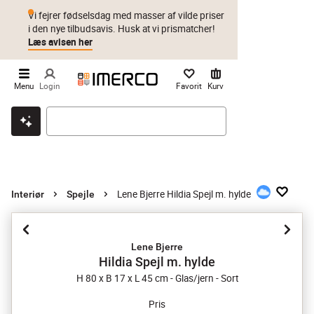
Vi fejrer fødselsdag med masser af vilde priser
i den nye tilbudsavis. Husk at vi prismatcher!
Læs avisen her
Menu
Login
Favorit
Kurv
Klik & hent
Byt i 1 år
Prismatch
Lene Bjerre Hildia Spejl m. hylde
Interiør
Spejle
Lene Bjerre
Hildia Spejl m. hylde
H 80 x B 17 x L 45 cm - Glas/jern - Sort
Pris