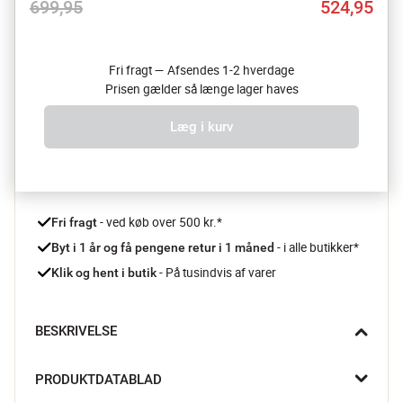
699,95
524,95
Fri fragt — Afsendes 1-2 hverdage
Prisen gælder så længe lager haves
Læg i kurv
 - ved køb over 500 kr.*
Fri fragt
- i alle butikker*
Byt i 1 år og få pengene retur i 1 måned 
 - På tusindvis af varer
Klik og hent i butik
BESKRIVELSE
Skab den helt rette stemning i hjemmet med denne flotte Dora 
PRODUKTDATABLAD
pendellampe fra Lene Bjerre, som skaber en smuk ramme for 
lyset.
