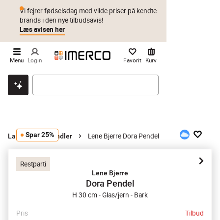
Vi fejrer fødselsdag med vilde priser på kendte
brands i den nye tilbudsavis!
Læs avisen her
Menu
Login
Favorit
Kurv
Klik & hent
Byt i 1 år
Prismatch
Spar 25%
Lene Bjerre Dora Pendel
Lamper
Pendler
Restparti
Lene Bjerre
Dora Pendel
H 30 cm - Glas/jern - Bark
Pris
Tilbud