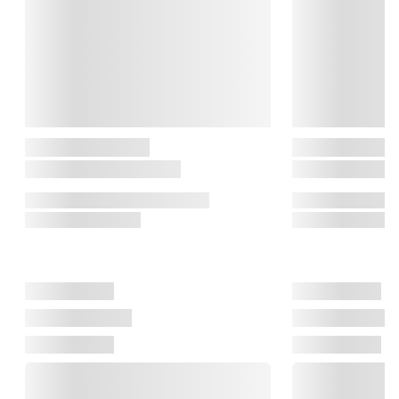
harmonisk mellem det traditionelle og det nutidige, hvilket gør 
dem perfekte til både det stilrene og det hyggelige hjem.