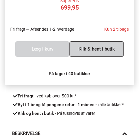
SuperPris
699,95
Fri fragt — Afsendes 1-2 hverdage
Kun 2 tilbage
Læg i kurv
Klik & hent i butik
På lager i 40 butikker
 - ved køb over 500 kr.*
Fri fragt
- i alle butikker*
Byt i 1 år og få pengene retur i 1 måned 
 - På tusindvis af varer
Klik og hent i butik
BESKRIVELSE