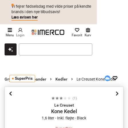
Vi fejrer fødselsdag med vilde priser på kendte
brands i den nye tilbudsavis!
Læs avisen her
Menu
Login
Favorit
Kurv
Klik & hent
Byt i 1 år
Prismatch
SuperPris
Le Creuset Kone Kedel
Gryder og stegepander
Kedler
(
1
)
Le Creuset
Kone Kedel
1,6 liter - Inkl. fløjte - Black