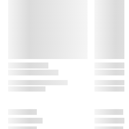
Le Creuset

Le Creuset er et fransk varemærke, der er elsket verden rundt. 
Historien strækker sig tilbage til år 1925, hvor to belgiske 
fabrikanter mødte hinanden. I fællesskab skabte de den 
emaljerede støbejernsgryde, som vi stadig bruger i dag. Le 
Creuset er kendt for den rustikke form, de klare farver og 
produkter af høj kvalitet.