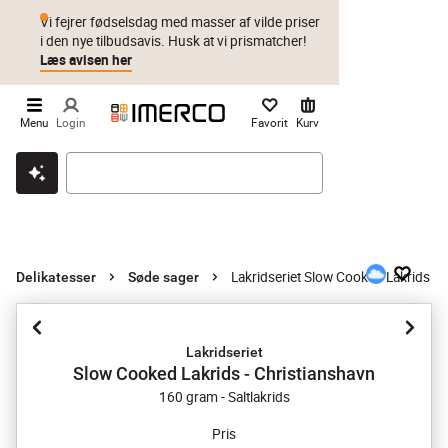
Vi fejrer fødselsdag med masser af vilde priser
i den nye tilbudsavis. Husk at vi prismatcher!
Læs avisen her
Menu
Login
Favorit
Kurv
Klik & hent
Byt i 1 år
Prismatch
Lakridseriet Slow Cooked Lakrids - 
Delikatesser
Søde sager
Lakridseriet
Slow Cooked Lakrids - Christianshavn
160 gram - Saltlakrids
Pris