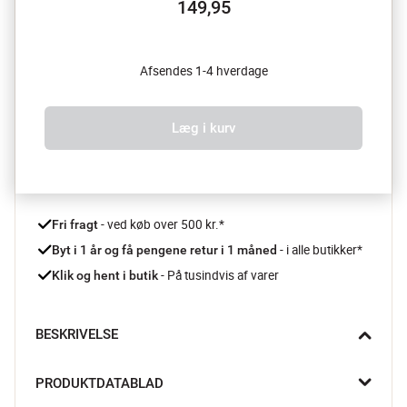
149,95
Afsendes 1-4 hverdage
Læg i kurv
 - ved køb over 500 kr.*
Fri fragt
- i alle butikker*
Byt i 1 år og få pengene retur i 1 måned 
 - På tusindvis af varer
Klik og hent i butik
BESKRIVELSE
Godt udstyr i køkkenet giver gode resultater, så der er en god 
PRODUKTDATABLAD
grund til at give dig selv en Kochblume palet - især hvis du 
elsker at lave omelet.
