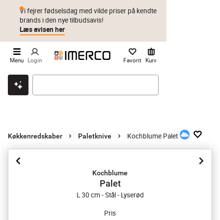
Vi fejrer fødselsdag med vilde priser på kendte
brands i den nye tilbudsavis!
Læs avisen her
Menu
Login
Favorit
Kurv
Klik & hent
Byt i 1 år
Prismatch
Kochblume Palet
Køkkenredskaber
Paletknive
Kochblume
Palet
L 30 cm - Stål - Lyserød
Pris