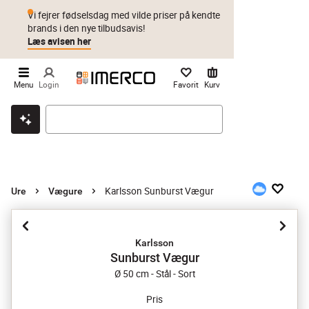
Vi fejrer fødselsdag med vilde priser på kendte
brands i den nye tilbudsavis!
Læs avisen her
Menu
Login
Favorit
Kurv
Klik & hent
Byt i 1 år
Prismatch
Karlsson Sunburst Vægur
Ure
Vægure
Karlsson
Sunburst Vægur
Ø 50 cm - Stål - Sort
Pris