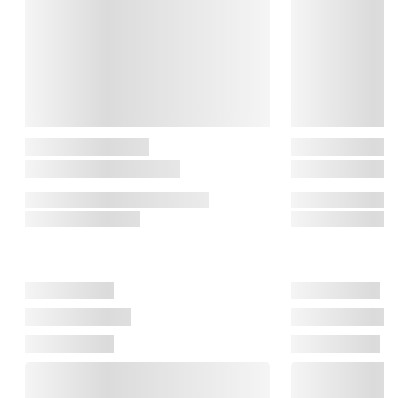
Tørres over med en hårdt opvredet klude.