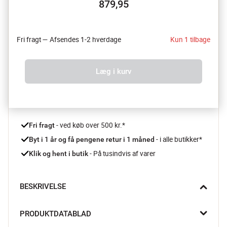
879,95
Fri fragt — Afsendes 1-2 hverdage
Kun 1 tilbage
Læg i kurv
 - ved køb over 500 kr.*
Fri fragt
- i alle butikker*
Byt i 1 år og få pengene retur i 1 måned 
 - På tusindvis af varer
Klik og hent i butik
BESKRIVELSE
Med Sunburst væguret fra Karlsson er du helt sikker på at 
PRODUKTDATABLAD
skabe blikfang og skille dig ud. Uret er udført med skinnende 
krystaller og tilføjer derfor glamour i hjemmet.
