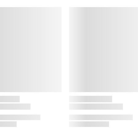
o
N
L
b
s
K
K
s
d
l
H
t
s
e
K
s
d
b