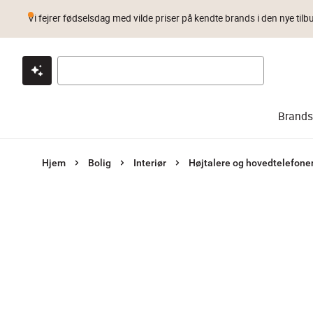
Vi fejrer fødselsdag med vilde priser på kendte brands i den nye tilb
Klik & hent
Byt i 1 år
Prismatch
Brands
Hjem
Bolig
Interiør
Højtalere og hovedtelefone