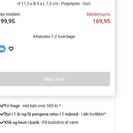
H 11,5 x B 5 x L 7,5 cm - Polystyren - Sort
kke medlem
Medlemspris
199,95
169,95
Afsendes 1-2 hverdage
Læg i kurv
 - ved køb over 500 kr.*
Fri fragt
- i alle butikker*
Byt i 1 år og få pengene retur i 1 måned 
 - På tusindvis af varer
Klik og hent i butik