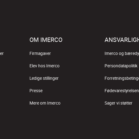
OM IMERCO
ANSVARLIG
er
Firmagaver
Imerco og bæredy
Elev hos Imerco
Persondatapolitik
Ledige stillinger
Forretningsbeting
Presse
Fødevarestyrelsen
Mere om Imerco
Sager vi støtter