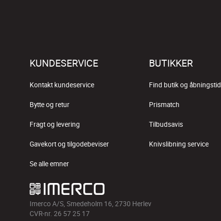
KUNDESERVICE
BUTIKKER
Kontakt kundeservice
Find butik og åbningstid
Bytte og retur
Prismatch
Fragt og levering
Tilbudsavis
Gavekort og tilgodebeviser
Knivslibning service
Se alle emner
Imerco A/S, Smedeholm 16, 2730 Herlev
CVR-nr. 26 57 25 17