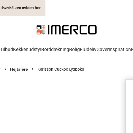
udsavis!
Læs avisen her
Tilbud
Køkkenudstyr
Borddækning
Bolig
El
Udeliv
Gaver
Inspiration
Karlsson Cuckoo Lydboks
r
Højtalere