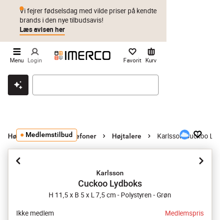
Vi fejrer fødselsdag med vilde priser på kendte
brands i den nye tilbudsavis!
Læs avisen her
Menu
Login
Favorit
Kurv
Klik & hent
Byt i 1 år
Prismatch
Medlemstilbud
Karlsson Cuckoo Ly
Højtalere og hovedtelefoner
Højtalere
Karlsson
Cuckoo Lydboks
H 11,5 x B 5 x L 7,5 cm - Polystyren - Grøn
Ikke medlem
Medlemspris