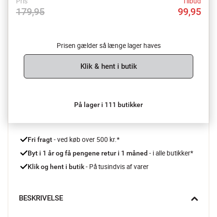
Pris
Tilbud
179,95
99,95
Prisen gælder så længe lager haves
Klik & hent i butik
På lager i 111 butikker
 - ved køb over 500 kr.*
Fri fragt
- i alle butikker*
Byt i 1 år og få pengene retur i 1 måned 
 - På tusindvis af varer
Klik og hent i butik
BESKRIVELSE
Nyd din yndlingste fra det smukke Hammershøi krus fra 