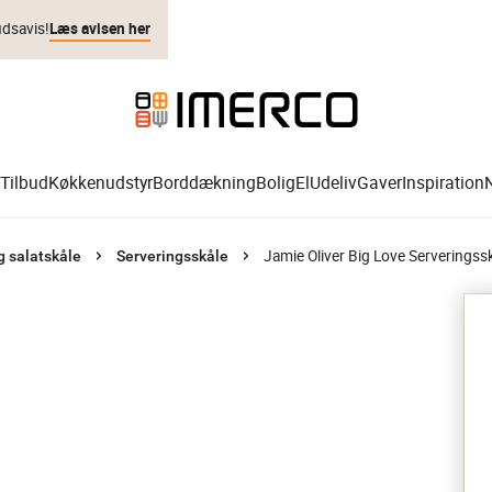
udsavis!
Læs avisen her
Tilbud
Køkkenudstyr
Borddækning
Bolig
El
Udeliv
Gaver
Inspiration
Jamie Oliver Big Love Serveringsskå
g salatskåle
Serveringsskåle