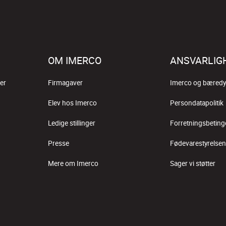
OM IMERCO
ANSVARLIG
er
Firmagaver
Imerco og bæredy
Elev hos Imerco
Persondatapolitik
Ledige stillinger
Forretningsbeting
Presse
Fødevarestyrelsen
Mere om Imerco
Sager vi støtter