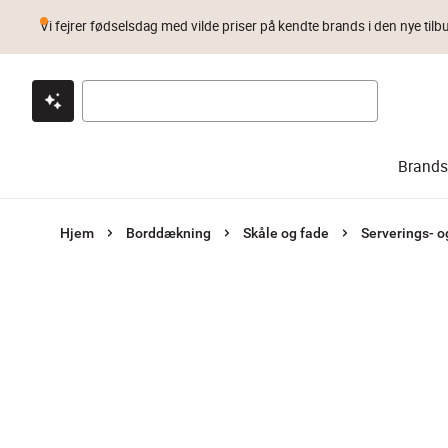
Vi fejrer fødselsdag med vilde priser på kendte brands i den nye tilb
Klik & hent
Byt i 1 år
Prismatch
Brands
Hjem
Borddækning
Skåle og fade
Serverings- o