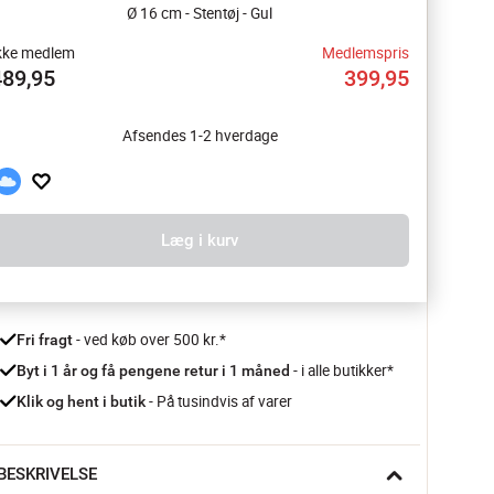
Ø 16 cm - Stentøj - Gul
kke medlem
Medlemspris
489,95
399,95
Afsendes 1-2 hverdage
Læg i kurv
 - ved køb over 500 kr.*
Fri fragt
- i alle butikker*
Byt i 1 år og få pengene retur i 1 måned 
 - På tusindvis af varer
Klik og hent i butik
BESKRIVELSE