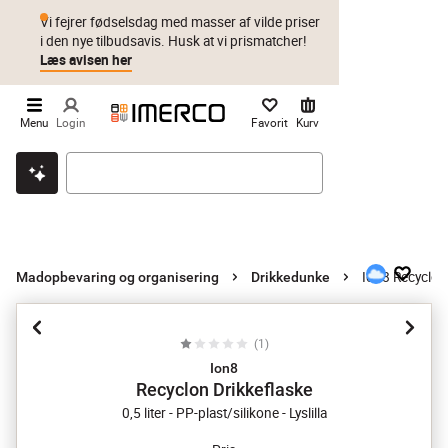
Vi fejrer fødselsdag med masser af vilde priser
i den nye tilbudsavis. Husk at vi prismatcher!
Læs avisen her
Menu
Login
Favorit
Kurv
Klik & hent
Byt i 1 år
Prismatch
Ion8 Recyclon
Madopbevaring og organisering
Drikkedunke
(
1
)
Ion8
Recyclon Drikkeflaske
0,5 liter - PP-plast/silikone - Lyslilla