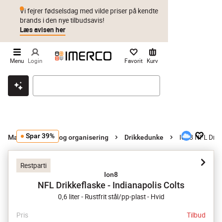
Vi fejrer fødselsdag med vilde priser på kendte
brands i den nye tilbudsavis!
Læs avisen her
Menu
Login
Favorit
Kurv
Klik & hent
Byt i 1 år
Prismatch
Spar 39%
Ion8 NFL Drikk
Madopbevaring og organisering
Drikkedunke
Restparti
Ion8
NFL Drikkeflaske - Indianapolis Colts
0,6 liter - Rustfrit stål/pp-plast - Hvid
Pris
Tilbud