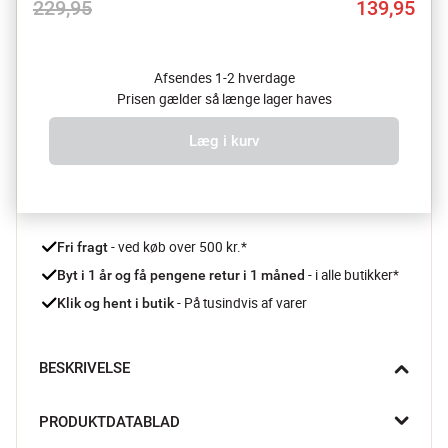
229,95
139,95
Afsendes 1-2 hverdage
Prisen gælder så længe lager haves
Læg i kurv
 - ved køb over 500 kr.*
Fri fragt
- i alle butikker*
Byt i 1 år og få pengene retur i 1 måned 
 - På tusindvis af varer
Klik og hent i butik
BESKRIVELSE
Har du et specifikt NFL-hold som du bare skal se hver 
PRODUKTDATABLAD
weekend? NFL drikkeflasken fra Ion8 findes i varianter med 
hvert eneste hold fra NFL fra Cleveland Browns til Los Angeles 