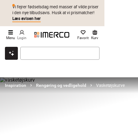
Vi fejrer fødselsdag med masser af vilde priser
i den nye tilbudsavis. Husk at vi prismatcher!
Læs avisen her
Menu
Login
Favorit
Kurv
Klik & hent
Byt i 1 år
Prismatch
Vasketøjskurve
Inspiration
Rengøring og vedligehold