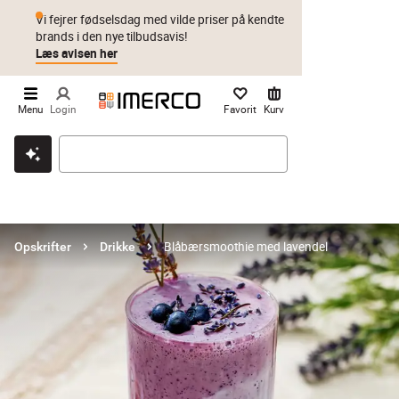
Vi fejrer fødselsdag med vilde priser på kendte
brands i den nye tilbudsavis!
Læs avisen her
Menu
Login
Favorit
Kurv
Klik & hent
Byt i 1 år
Prismatch
Blåbærsmoothie med lavendel
Opskrifter
Drikke