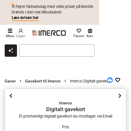
Vi fejrer fødselsdag med vilde priser på kendte
brands i den nye tilbudsavis!
Læs avisen her
Menu
Login
Favorit
Kurv
Klik & hent
Byt i 1 år
Prismatch
Imerco Digitalt gavekort
Gaver
Gavekort til Imerco
Imerco
Digitalt gavekort
Et printvenligt digitalt gavekort du modtager via Email
Pris