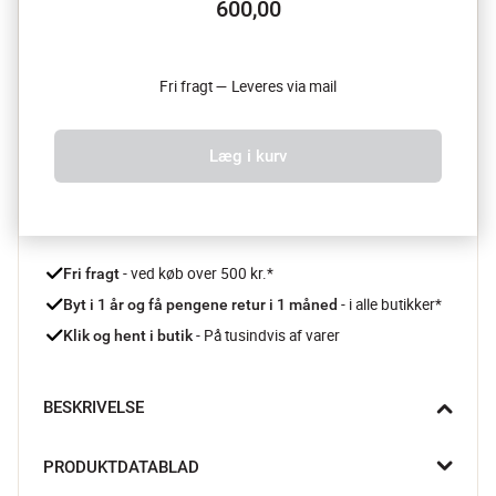
600,00
Fri fragt — Leveres via mail
Læg i kurv
 - ved køb over 500 kr.*
Fri fragt
- i alle butikker*
Byt i 1 år og få pengene retur i 1 måned 
 - På tusindvis af varer
Klik og hent i butik
BESKRIVELSE
Giv et gavekort i fødselsdags-, jule- eller bryllupsgave og lad 
PRODUKTDATABLAD
den glade modtager selv vælge blandt Imercos mange flotte 
og spændende varer. Man behøver ikke bruge hele gavekortet 