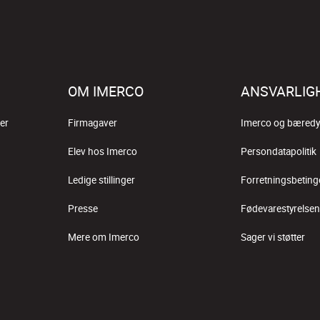
OM IMERCO
ANSVARLIG
er
Firmagaver
Imerco og bæredy
Elev hos Imerco
Persondatapolitik
Ledige stillinger
Forretningsbeting
Presse
Fødevarestyrelsen
Mere om Imerco
Sager vi støtter