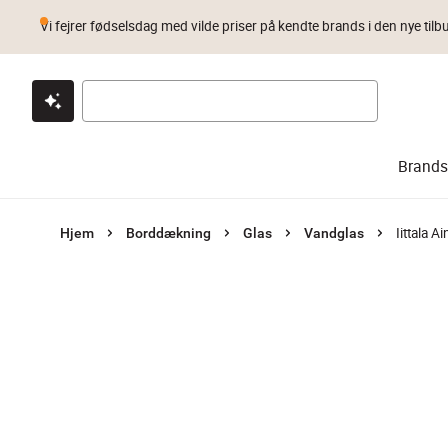
Vi fejrer fødselsdag med vilde priser på kendte brands i den nye tilb
Klik & hent
Byt i 1 år
Prismatch
Brands
Iittala A
Hjem
Borddækning
Glas
Vandglas