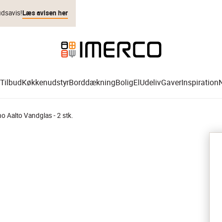
udsavis!
Læs avisen her
Tilbud
Køkkenudstyr
Borddækning
Bolig
El
Udeliv
Gaver
Inspiration
ino Aalto Vandglas - 2 stk.