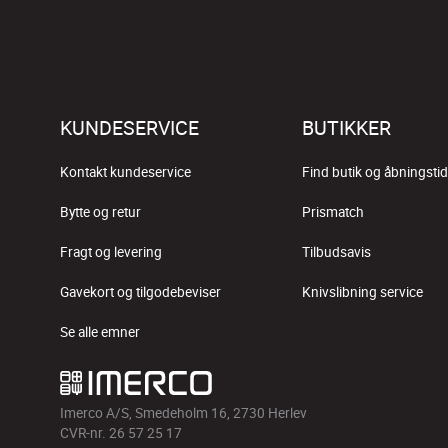
KUNDESERVICE
BUTIKKER
Kontakt kundeservice
Find butik og åbningstid
Bytte og retur
Prismatch
Fragt og levering
Tilbudsavis
Gavekort og tilgodebeviser
Knivslibning service
Se alle emner
Imerco A/S, Smedeholm 16, 2730 Herlev
CVR-nr. 26 57 25 17