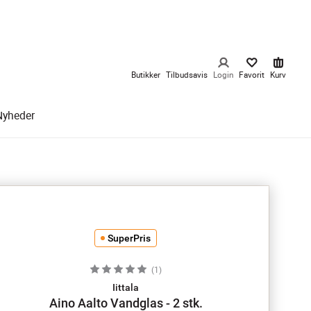
Butikker
Tilbudsavis
Login
Favorit
Kurv
Nyheder
SuperPris
(
1
)
Iittala
Aino Aalto Vandglas - 2 stk.