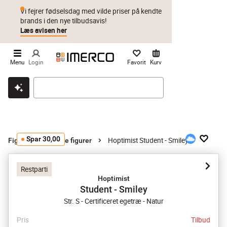
Vi fejrer fødselsdag med vilde priser på kendte
brands i den nye tilbudsavis!
Læs avisen her
Menu
Login
Favorit
Kurv
Klik & hent
Byt i 1 år
Prismatch
Spar 30,00
Hoptimist Student - Smiley
Figurer
Øvrige figurer
Restparti
Hoptimist
Student - Smiley
Str. S - Certificeret egetræ - Natur
Pris
Tilbud