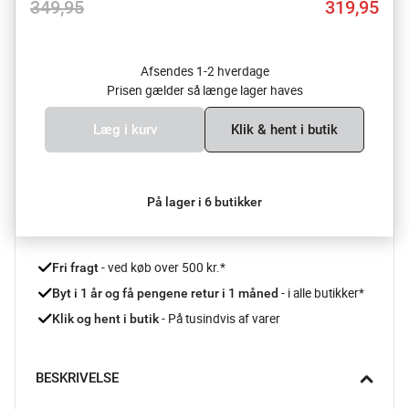
349,95
319,95
Afsendes 1-2 hverdage
Prisen gælder så længe lager haves
Læg i kurv
Klik & hent i butik
På lager i 6 butikker
 - ved køb over 500 kr.*
Fri fragt
- i alle butikker*
Byt i 1 år og få pengene retur i 1 måned 
 - På tusindvis af varer
Klik og hent i butik
BESKRIVELSE