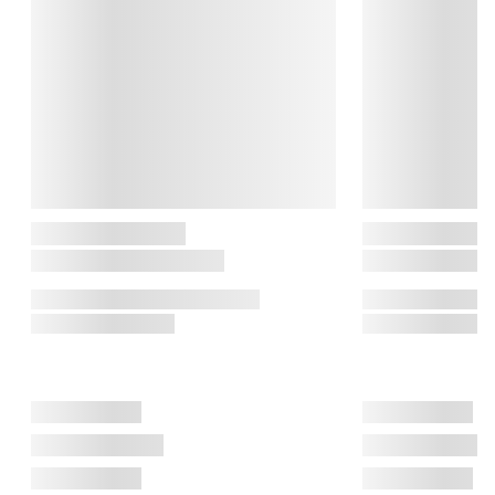
følelsen af at have hele livet foran sig.

Hoptimist

Hoptimisten blev skabt i 1968 af Gustav Ehrenreich som en 
hyldest til glæde og optimisme. De ikoniske figurer som Bimble 
og Bumble blev hurtigt elsket – og siden relanceret af Lotte 
Steffensen med samme smittende charme. I dag spreder 
Hoptimist stadig smil med sine glade hop og runde former – 
både hos dem, der husker dem fra 70’erne, og dem, der møder 
dem for allerførste gang.