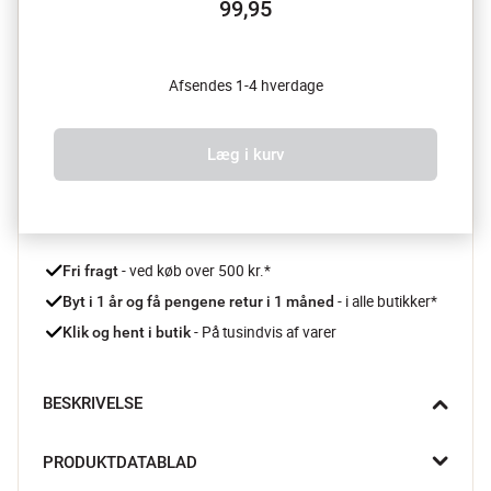
99,95
Afsendes 1-4 hverdage
Læg i kurv
 - ved køb over 500 kr.*
Fri fragt
- i alle butikker*
Byt i 1 år og få pengene retur i 1 måned 
 - På tusindvis af varer
Klik og hent i butik
BESKRIVELSE
Den farvede Bumble Hoptimist er et sødt og sjovt design 
PRODUKTDATABLAD
element. Bumble har altid været den nysgerrige i Hoptimist-
familien. Ham, der kigger frem fra reolen, hopper af glæde når 