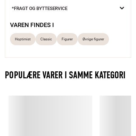
solen skinner og sender et opmuntrende vip, når mandagen 
*FRAGT OG BYTTESERVICE
føles lidt lang. Den gyngende bevægelse og det finurlige udtryk 
minder os om noget helt enkelt: Glæde smitter. Med Bumble på 
skrivebordet, i stuen eller børneværelset får du en ven, der 
VAREN FINDES I
aldrig holder op med at smile.

Hoptimist
Classic
Figurer
Øvrige figurer
Hoptimist

Hoptimisten blev skabt i 1968 af Gustav Ehrenreich som en 
hyldest til glæde og optimisme. De ikoniske figurer som Bimble 
og Bumble blev hurtigt elsket – og siden relanceret af Lotte 
Steffensen med samme smittende charme. I dag spreder 
POPULÆRE VARER I SAMME KATEGORI
Hoptimist stadig smil med sine glade hop og runde former – 
både hos dem, der husker dem fra 70’erne, og dem, der møder 
dem for allerførste gang.