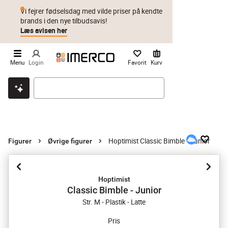
Vi fejrer fødselsdag med vilde priser på kendte
brands i den nye tilbudsavis!
Læs avisen her
Menu
Login
Favorit
Kurv
Klik & hent
Byt i 1 år
Prismatch
Hoptimist Classic Bimble - Junior
Figurer
Øvrige figurer
Hoptimist
Classic Bimble - Junior
Str. M - Plastik - Latte
Pris