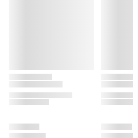
og Bumble blev hurtigt elsket – og siden relanceret af Lotte 
Steffensen med samme smittende charme. I dag spreder 
Hoptimist stadig smil med sine glade hop og runde former – 
både hos dem, der husker dem fra 70’erne, og dem, der møder 
dem for allerførste gang.