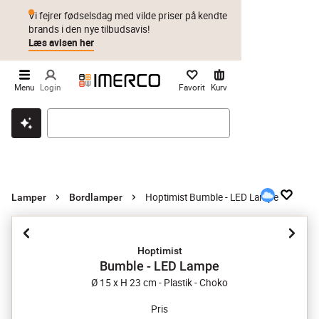
Vi fejrer fødselsdag med vilde priser på kendte
brands i den nye tilbudsavis!
Læs avisen her
Menu
Login
Favorit
Kurv
Klik & hent
Byt i 1 år
Prismatch
Hoptimist Bumble - LED Lampe
Lamper
Bordlamper
Hoptimist
Bumble - LED Lampe
Ø 15 x H 23 cm - Plastik - Choko
Pris