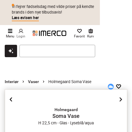
Vi fejrer fødselsdag med vilde priser på kendte
brands i den nye tilbudsavis!
Læs avisen her
Menu
Login
Favorit
Kurv
Klik & hent
Byt i 1 år
Prismatch
Holmegaard Soma Vase
Interiør
Vaser
Holmegaard
Soma Vase
H 22,5 cm - Glas - Lyseblå/aqua