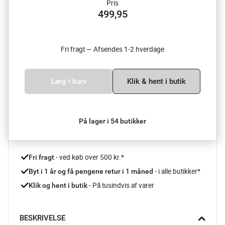
Pris
499,95
Fri fragt — Afsendes 1-2 hverdage
Læg i kurv
Klik & hent i butik
På lager i 54 butikker
 - ved køb over 500 kr.*
Fri fragt
- i alle butikker*
Byt i 1 år og få pengene retur i 1 måned 
 - På tusindvis af varer
Klik og hent i butik
BESKRIVELSE