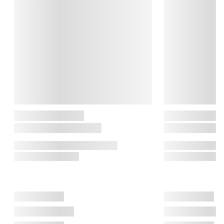
vinglas og karafler til ikoniske lanterner og vaser forener de 
funktion og æstetik. Hver detalje emmer af historie og 
skandinavisk formfølelse, glaskunst skabt til at blive brugt og 
elsket.