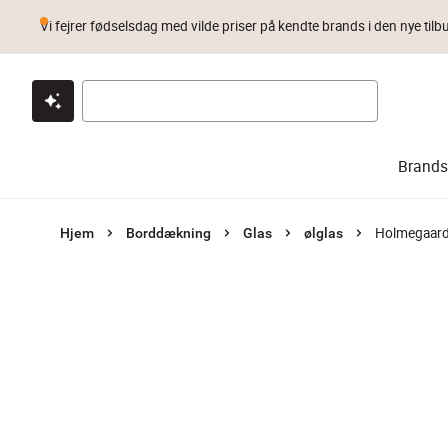
Vi fejrer fødselsdag med vilde priser på kendte brands i den nye tilb
Klik & hent
Byt i 1 år
Prismatch
Brands
Holmegaard 
Hjem
Borddækning
Glas
ølglas