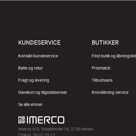
KUNDESERVICE
BUTIKKER
Kontakt kundeservice
Find butik og åbningstid
Bytte og retur
Prismatch
Fragt og levering
Tilbudsavis
Gavekort og tilgodebeviser
Knivslibning service
Se alle emner
Imerco A/S, Smedeholm 16, 2730 Herlev
CVR-nr. 26 57 25 17