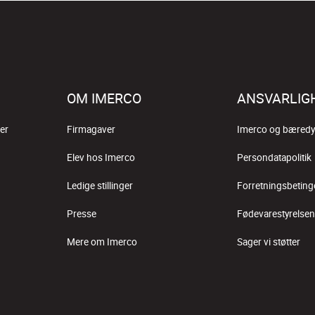
OM IMERCO
ANSVARLIG
er
Firmagaver
Imerco og bæredy
Elev hos Imerco
Persondatapolitik
Ledige stillinger
Forretningsbeting
Presse
Fødevarestyrelsen
Mere om Imerco
Sager vi støtter