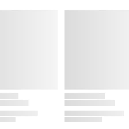
N
N
P
t
H
G
d
v
f
s
e