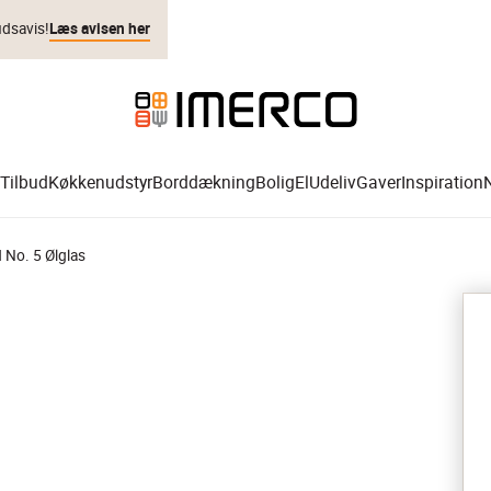
udsavis!
Læs avisen her
Tilbud
Køkkenudstyr
Borddækning
Bolig
El
Udeliv
Gaver
Inspiration
No. 5 Ølglas