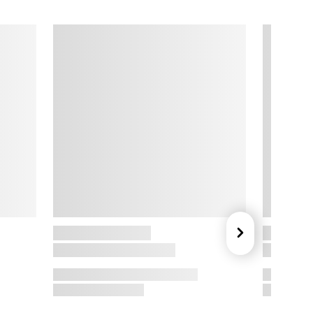
o. 5

o. 5 karaflen fra Holmegaard er oprindeligt designet i 1970 af 
er Lütken – et design, der i al sin enkelthed var atypisk for sin 
id, men som nu pryder bordet som et stykke designhistorie.

olmegaard

laskunst siden 1825. Holmegaard er indbegrebet af dansk 
esigntradition og håndværk i særklasse. Med alt fra elegante 
inglas og karafler til ikoniske lanterner og vaser forener de 
unktion og æstetik. Hver detalje emmer af historie og 
kandinavisk formfølelse, glaskunst skabt til at blive brugt og 
lsket.