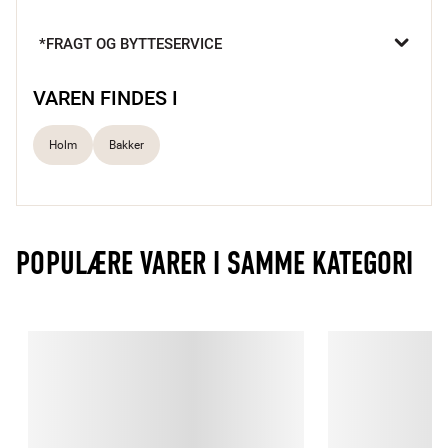
stå fremme til pynt i køkkenet med salt, peber, olie- og 
eddikeflasker.

*FRAGT OG BYTTESERVICE
Bakken er praktiske bærehåndtag og lavet i akacietræ.
VAREN FINDES I
Holm
Bakker
POPULÆRE VARER I SAMME KATEGORI