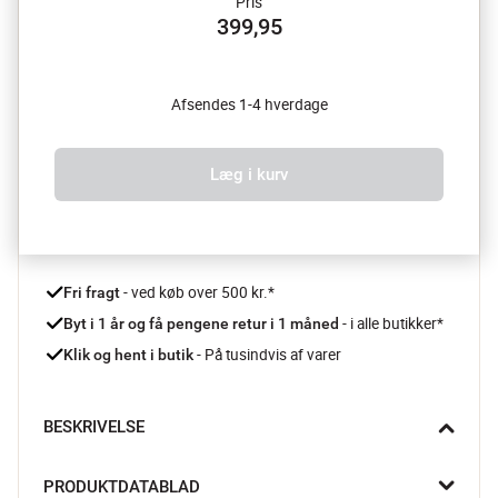
Pris
399,95
Afsendes 1-4 hverdage
Læg i kurv
 - ved køb over 500 kr.*
Fri fragt
- i alle butikker*
Byt i 1 år og få pengene retur i 1 måned 
 - På tusindvis af varer
Klik og hent i butik
BESKRIVELSE
Server en kop kaffe eller kølige drikkevarer på terrassen med 
PRODUKTDATABLAD
den fine bakke fra Holm. Du kan også lade den smukke bakke 