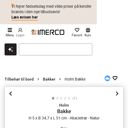
Vi fejrer fødselsdag med vilde priser på kendte
brands i den nye tilbudsavis!
Læs avisen her
Menu
Login
Favorit
Kurv
Klik & hent
Byt i 1 år
Prismatch
Holm Bakke
Tilbehør til bord
Bakker
(
1
)
Holm
Bakke
H 5 x B 34,7 x L 51 cm - Akacietræ - Natur