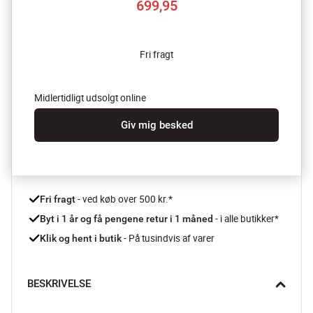
699,95
Fri fragt
Midlertidligt udsolgt online
Giv mig besked
 - ved køb over 500 kr.*
Fri fragt
- i alle butikker*
Byt i 1 år og få pengene retur i 1 måned 
 - På tusindvis af varer
Klik og hent i butik
BESKRIVELSE
Er du på udkig efter en ny lampe til dit hjem? Så er Sound 