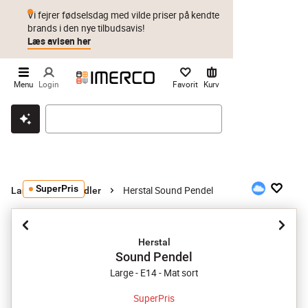
Vi fejrer fødselsdag med vilde priser på kendte
brands i den nye tilbudsavis!
Læs avisen her
Menu
Login
Favorit
Kurv
Klik & hent
Byt i 1 år
Prismatch
SuperPris
Herstal Sound Pendel
Lamper
Pendler
Herstal
Sound Pendel
Large - E14 - Mat sort
SuperPris